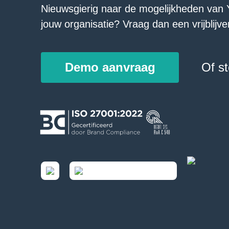
Nieuwsgierig naar de mogelijkheden van 
jouw organisatie? Vraag dan een vrijblij
Demo aanvraag
Of st